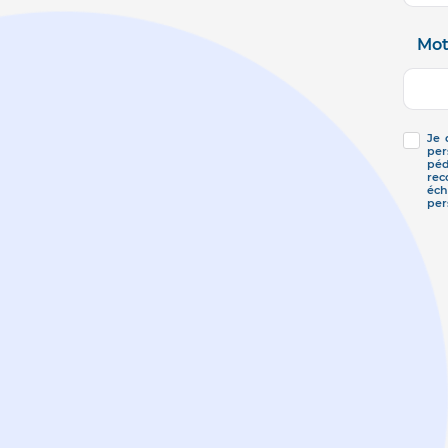
Mot
Je 
per
péd
rec
éch
per