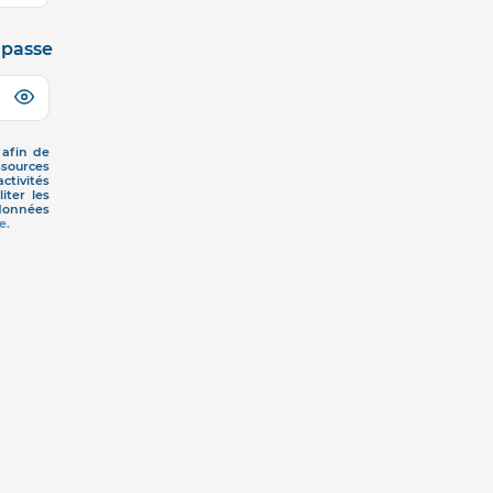
 passe
afin de
ssources
ctivités
iter les
 données
e.